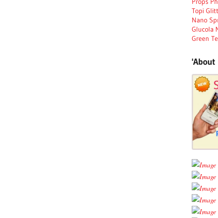
Props Ph
Topi Gli
Nano Spr
Glucola 
Green Te
'About