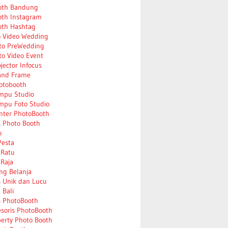
oth Bandung
oth Instagram
oth Hashtag
o Video Wedding
to PreWedding
to Video Event
jector Infocus
and Frame
otobooth
mpu Studio
mpu Foto Studio
nter PhotoBooth
s Photo Booth
o
Pesta
 Ratu
Raja
ng Belanja
s Unik dan Lucu
Bali
s PhotoBooth
esoris PhotoBooth
perty Photo Booth