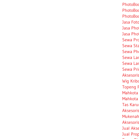
PhotoBo
PhotoBo
PhotoBo
Jasa Fot
Jasa Pho
Jasa Pho
Sewa Pro
Sewa St
Sewa Ph
Sewa La
Sewa La
Sewa Pri
Aksesori
Wig Krib
Topeng 
Mahkota
Mahkota 
Tas Karu
Aksesori
Mukenah 
Aksesori
Jual Aks
Jual Pro