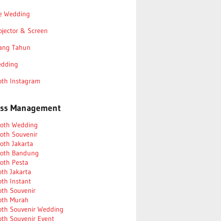
re Wedding
ojector & Screen
lang Tahun
edding
oth Instagram
ess Management
ooth Wedding
oth Souvenir
oth Jakarta
ooth Bandung
oth Pesta
th Jakarta
th Instant
th Souvenir
oth Murah
oth Souvenir Wedding
th Souvenir Event