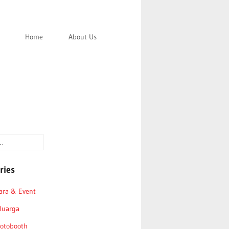
Home
About Us
ries
ara & Event
luarga
otobooth